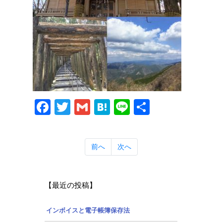
Facebook
Twitter
Gmail
Hatena
Line
共
有
前へ
次へ
【最近の投稿】
インボイスと電子帳簿保存法