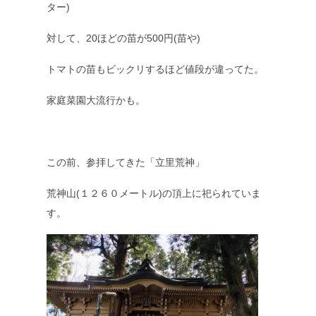
ター)
対して、20ほどの苗が500円(苗や)
トマトの苗もビックリするほど値段が違ってた。
家庭菜園大流行かも。
この前、参拝してきた「立里荒神」
荒神山(１２６０メートル)の頂上に祀られていま
す。