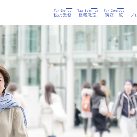
Tax Duties
Tax Seminar
Tax Courses
税の業務
租税教室
講座一覧
プ