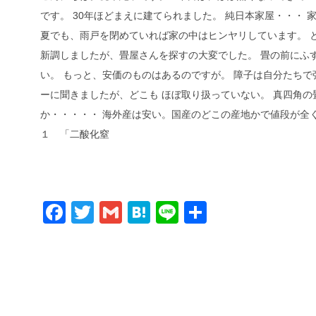
です。 30年ほどまえに建てられました。 純日本家屋・・・
夏でも、雨戸を閉めていれば家の中はヒンヤリしています。 
新調しましたが、畳屋さんを探すの大変でした。 畳の前にふ
い。 もっと、安価のものはあるのですが。 障子は自分たちで
ーに聞きましたが、どこも ほぼ取り扱っていない。 真四角の
か・・・・・ 海外産は安い。国産のどこの産地かで値段が全
１ 「二酸化窒
Facebook
Twitter
Gmail
Hatena
Line
共
有