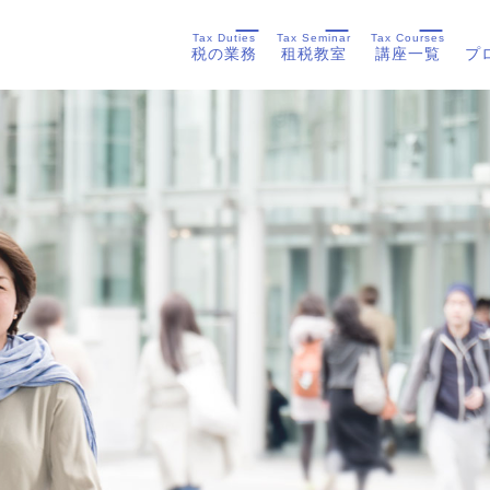
Tax Duties
Tax Seminar
Tax Courses
税の業務
租税教室
講座一覧
プ