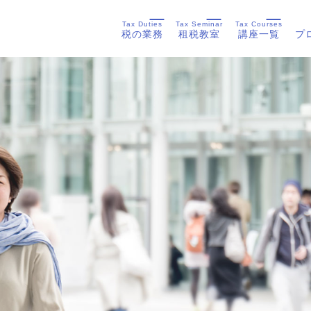
Tax Duties
Tax Seminar
Tax Courses
税の業務
租税教室
講座一覧
プ