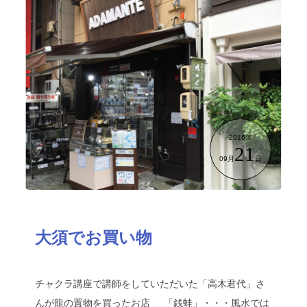
2016年
21
09月
日
大須でお買い物
チャクラ講座で講師をしていただいた「高木君代」さ
んが龍の置物を買ったお店 「銭蛙」・・・風水では