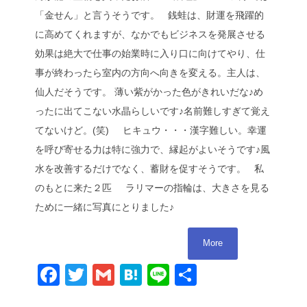
「金せん」と言うそうです。 銭蛙は、財運を飛躍的
に高めてくれますが、なかでもビジネスを発展させる
効果は絶大で仕事の始業時に入り口に向けてやり、仕
事が終わったら室内の方向へ向きを変える。主人は、
仙人だそうです。 薄い紫がかった色がきれいだな♪め
ったに出てこない水晶らしいです♪名前難しすぎて覚え
てないけど。(笑) ヒキュウ・・・漢字難しい。幸運
を呼び寄せる力は特に強力で、縁起がよいそうです♪風
水を改善するだけでなく、蓄財を促すそうです。 私
のもとに来た２匹 ラリマーの指輪は、大きさを見る
ために一緒に写真にとりました♪
More
Facebook
Twitter
Gmail
Hatena
Line
共
有