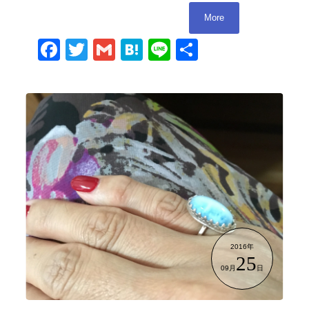
More
Facebook
Twitter
Gmail
Hatena
Line
共
有
2016年
25
09月
日