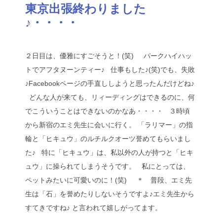
東京出張終わりました
♪・・・・
２日目は、優雅にすごそうと！(笑) パークハイハッ
トでアフタヌーンティー♪ 仕事もした♪(笑)でも、失敗
♪Facebookページの手直ししようと思ったんだけどね♪
どんな人が来ても、リィーディングはできるのに、何
でこういうことはできないのかなあ・・・・ ３時頃
から新宿のエミ先生に会いに行く。 「ラリマー」の指
輪と「ヒキュウ」のルチルクオーツ誉めてもらいまし
た♪ 特に「ヒキュウ」は、私以外の人が持つと「ヒキ
ュウ」に操られてしまうそうです。 私にとっては、
ペットみたいに可愛いのに！(笑) ＊ 普段、エミ先
生は「石」を誉めたりしないそうですよ♪エミ先生から
すてきですね♪ と言われて嬉しがってます。