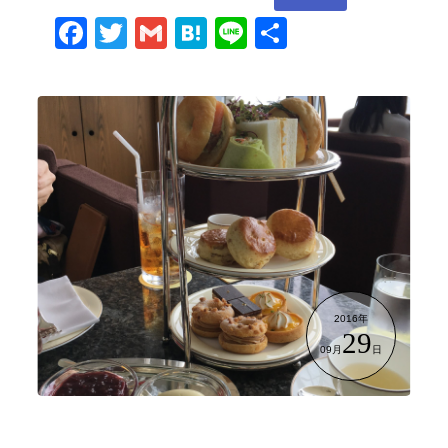
Facebook
Twitter
Gmail
Hatena
Line
共
有
2016年
29
09月
日