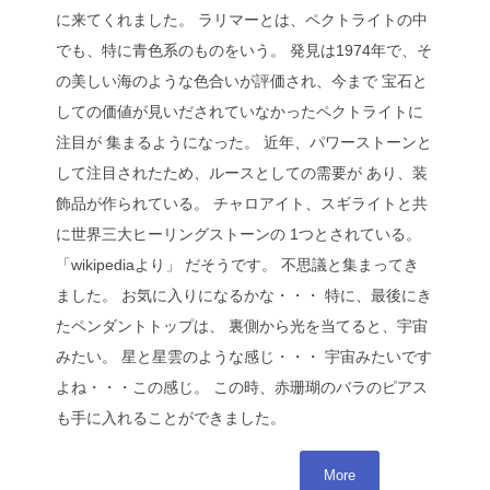
に来てくれました。 ラリマーとは、ペクトライトの中
でも、特に青色系のものをいう。 発見は1974年で、そ
の美しい海のような色合いが評価され、今まで 宝石と
しての価値が見いだされていなかったペクトライトに
注目が 集まるようになった。 近年、パワーストーンと
して注目されたため、ルースとしての需要が あり、装
飾品が作られている。 チャロアイト、スギライトと共
に世界三大ヒーリングストーンの 1つとされている。
「wikipediaより」 だそうです。 不思議と集まってき
ました。 お気に入りになるかな・・・ 特に、最後にき
たペンダントトップは、 裏側から光を当てると、宇宙
みたい。 星と星雲のような感じ・・・ 宇宙みたいです
よね・・・この感じ。 この時、赤珊瑚のバラのピアス
も手に入れることができました。
More