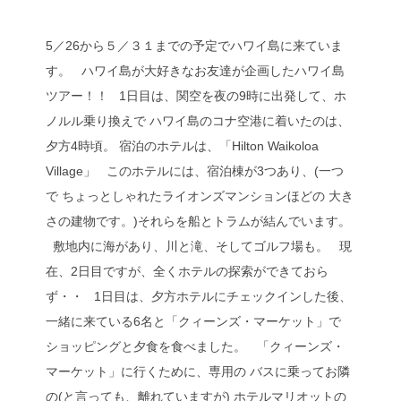
5／26から５／３１までの予定でハワイ島に来ていま
す。 ハワイ島が大好きなお友達が企画したハワイ島
ツアー！！ 1日目は、関空を夜の9時に出発して、ホ
ノルル乗り換えで ハワイ島のコナ空港に着いたのは、
夕方4時頃。 宿泊のホテルは、「Hilton Waikoloa
Village」 このホテルには、宿泊棟が3つあり、(一つ
で ちょっとしゃれたライオンズマンションほどの 大き
さの建物です。)それらを船とトラムが結んでいます。
敷地内に海があり、川と滝、そしてゴルフ場も。 現
在、2日目ですが、全くホテルの探索ができておら
ず・・ 1日目は、夕方ホテルにチェックインした後、
一緒に来ている6名と「クィーンズ・マーケット」で
ショッピングと夕食を食べました。 「クィーンズ・
マーケット」に行くために、専用の バスに乗ってお隣
の(と言っても、離れていますが) ホテルマリオットの