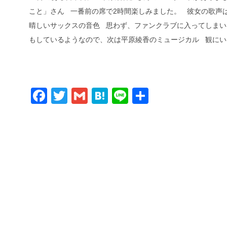
こと」さん 一番前の席で2時間楽しみました。 彼女の歌声
晴しいサックスの音色 思わず、ファンクラブに入ってしまい
もしているようなので、次は平原綾香のミュージカル 観に
Facebook
Twitter
Gmail
Hatena
Line
共
有