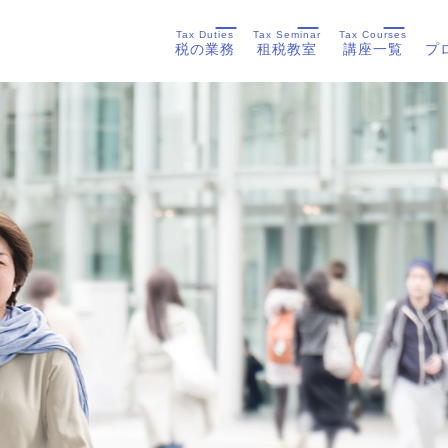
Tax Duties
Tax Seminar
Tax Courses
税の業務
租税教室
講座一覧
プ