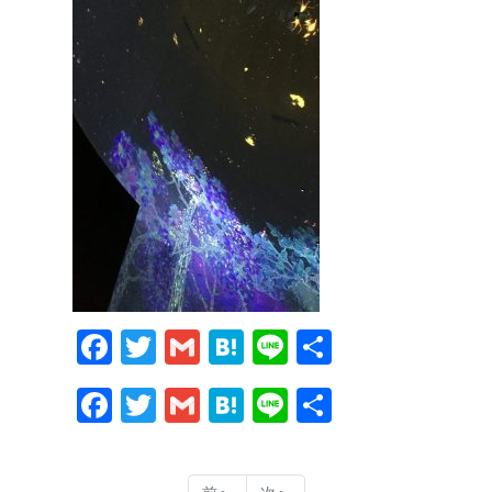
Facebook
Twitter
Gmail
Hatena
Line
共
有
Facebook
Twitter
Gmail
Hatena
Line
共
有