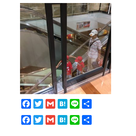
Facebook
Twitter
Gmail
Hatena
Line
共
有
Facebook
Twitter
Gmail
Hatena
Line
共
有